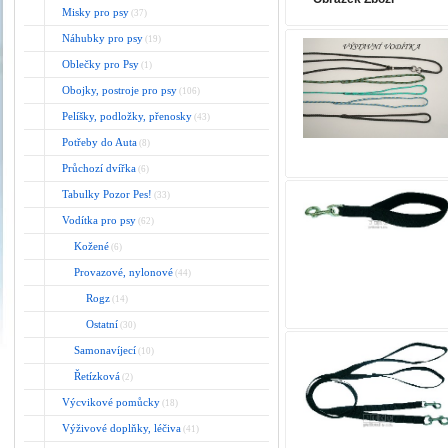
Misky pro psy
(37)
Náhubky pro psy
(19)
Oblečky pro Psy
(1)
Obojky, postroje pro psy
(106)
Pelíšky, podložky, přenosky
(43)
Potřeby do Auta
(8)
Průchozí dvířka
(6)
Tabulky Pozor Pes!
(33)
Vodítka pro psy
(62)
Kožené
(6)
Provazové, nylonové
(44)
Rogz
(14)
Ostatní
(30)
Samonavíjecí
(10)
Řetízková
(2)
Výcvikové pomůcky
(18)
Výživové doplňky, léčiva
(41)