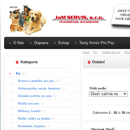
O Nás
Doprava
Eshop
Testy Krmiv Pro Psy
Úvod
::
Psi
::
Vodítka pro psy
::
Prov
Kategorie
Ostatní
Psi
(881)
Krmivo a pamlsky pro psy
(366)
Antiparazitika, spreje, šampony
Třídit podle:
(35)
Dentální potřeby pro psy
(16)
Hračky pro psy
(55)
Hřebeny, kartáče
(13)
Zobrazeno
1
-
30
(z
30
zbo
Kleště, nůžky na drápky
(4)
Kosmetika, hygiena
(10)
Obrázek Zboží