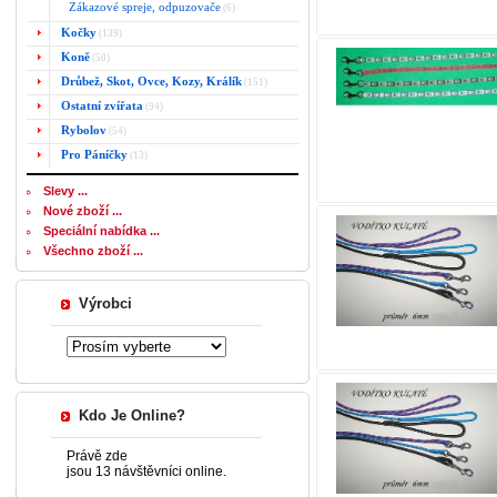
Zákazové spreje, odpuzovače
(6)
Kočky
(139)
Koně
(50)
Drůbež, Skot, Ovce, Kozy, Králík
(151)
Ostatní zvířata
(94)
Rybolov
(54)
Pro Páníčky
(13)
Slevy ...
Nové zboží ...
Speciální nabídka ...
Všechno zboží ...
Výrobci
Kdo Je Online?
Právě zde
jsou 13 návštěvníci online.