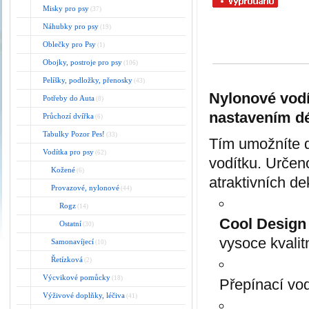
Misky pro psy
(37)
Náhubky pro psy
(19)
Oblečky pro Psy
(1)
Obojky, postroje pro psy
(106)
Pelíšky, podložky, přenosky
(43)
Nylonové vodí
Potřeby do Auta
(8)
nastavením dé
Průchozí dvířka
(6)
Tabulky Pozor Pes!
(33)
Tím umožníte d
Vodítka pro psy
(62)
vodítku. Určen
Kožené
(6)
atraktivních de
Provazové, nylonové
(44)
Rogz
(14)
Cool Design
Ostatní
(30)
vysoce kvalit
Samonavíjecí
(10)
Řetízková
(2)
Výcvikové pomůcky
(18)
Přepínací vod
Výživové doplňky, léčiva
(41)