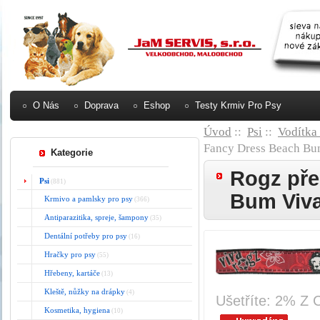
O Nás
Doprava
Eshop
Testy Krmiv Pro Psy
Úvod
::
Psi
::
Vodítka
Fancy Dress Beach Bum
Kategorie
Rogz pře
Psi
(881)
Bum Viva
Krmivo a pamlsky pro psy
(366)
Antiparazitika, spreje, šampony
(35)
Dentální potřeby pro psy
(16)
Hračky pro psy
(55)
Hřebeny, kartáče
(13)
Kleště, nůžky na drápky
(4)
Ušetříte: 2% Z 
Kosmetika, hygiena
(10)