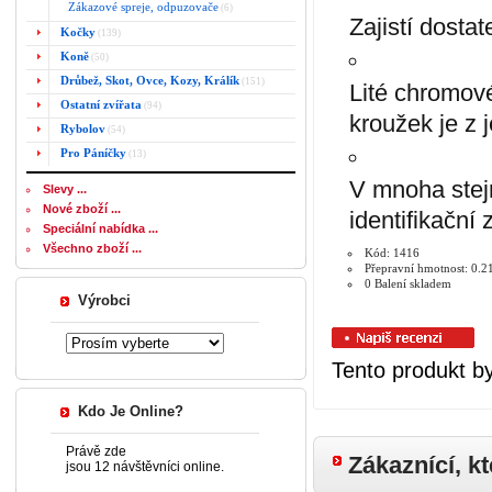
Zákazové spreje, odpuzovače
(6)
Zajistí dosta
Kočky
(139)
Koně
(50)
Drůbež, Skot, Ovce, Kozy, Králík
(151)
Lité chromové
Ostatní zvířata
(94)
kroužek je z
Rybolov
(54)
Pro Páníčky
(13)
V mnoha stej
Slevy ...
Nové zboží ...
identifikační
Speciální nabídka ...
Všechno zboží ...
Kód: 1416
Přepravní hmotnost: 0.2
0 Balení skladem
Výrobci
Tento produkt by
Kdo Je Online?
Právě zde
Zákaznící, kt
jsou 12 návštěvníci online.