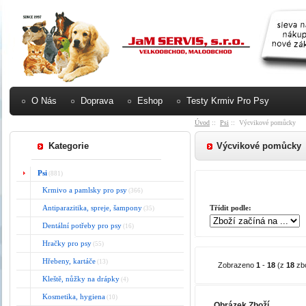
O Nás
Doprava
Eshop
Testy Krmiv Pro Psy
Úvod
::
Psi
:: Výcvikové pomůcky
Kategorie
Výcvikové pomůcky
Psi
(881)
Krmivo a pamlsky pro psy
(366)
Antiparazitika, spreje, šampony
Třídit podle:
(35)
Dentální potřeby pro psy
(16)
Hračky pro psy
(55)
Hřebeny, kartáče
(13)
Zobrazeno
1
-
18
(z
18
zbo
Kleště, nůžky na drápky
(4)
Kosmetika, hygiena
(10)
Obrázek Zboží