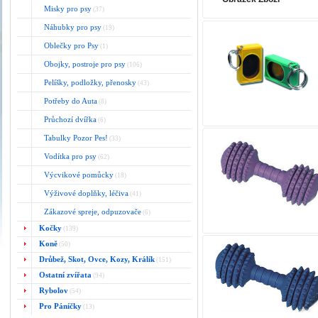
Misky pro psy
(37)
Náhubky pro psy
(19)
Oblečky pro Psy
(1)
Obojky, postroje pro psy
(106)
Pelíšky, podložky, přenosky
(43)
Potřeby do Auta
(8)
Průchozí dvířka
(6)
Tabulky Pozor Pes!
(33)
Vodítka pro psy
(62)
Výcvikové pomůcky
(18)
Výživové doplňky, léčiva
(41)
Zákazové spreje, odpuzovače
(6)
Kočky
(139)
Koně
(50)
Drůbež, Skot, Ovce, Kozy, Králík
(151)
Ostatní zvířata
(94)
Rybolov
(54)
Pro Páníčky
(13)