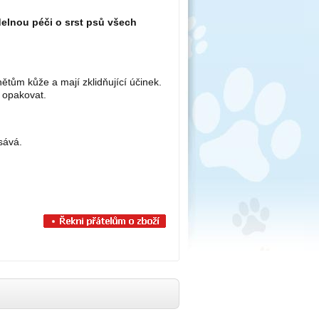
delnou péči o srst psů všech
ětům kůže a mají zklidňující účinek.
 opakovat.
sává.