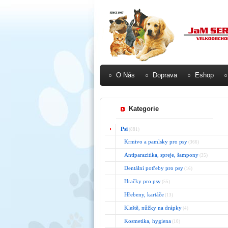
O Nás
Doprava
Eshop
Kategorie
Psi
(881)
Krmivo a pamlsky pro psy
(366)
Antiparazitika, spreje, šampony
(35)
Dentální potřeby pro psy
(16)
Hračky pro psy
(55)
Hřebeny, kartáče
(13)
Kleště, nůžky na drápky
(4)
Kosmetika, hygiena
(10)