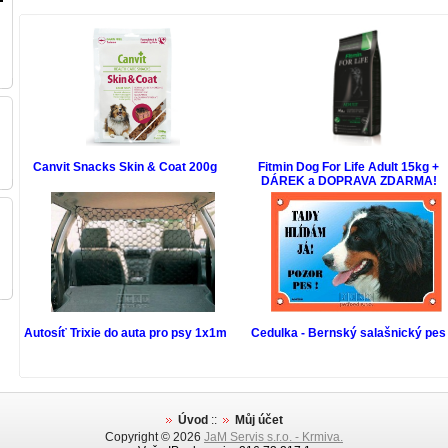
Canvit Snacks Skin & Coat 200g
Fitmin Dog For Life Adult 15kg +
DÁREK a DOPRAVA ZDARMA!
Autosíť Trixie do auta pro psy 1x1m
Cedulka - Bernský salašnický pes
Úvod
::
Můj účet
Copyright © 2026
JaM Servis s.r.o. - Krmiva.