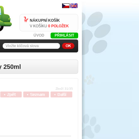
NÁKUPNÍ KOŠÍK
V KOŠÍKU
0 POLOŽEK
ÚVOD
PŘIHLÁSIT
y 250ml
Zboží 31/35