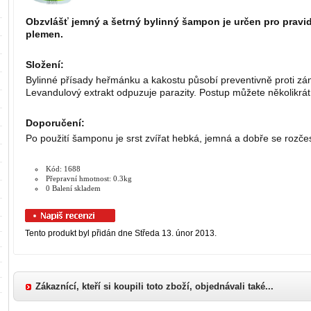
Obzvlášť jemný a šetrný bylinný šampon je určen pro pravi
plemen.
Složení:
Bylinné přísady heřmánku a kakostu působí preventivně proti zán
Levandulový extrakt odpuzuje parazity. Postup můžete několikrát
Doporučení:
Po použití šamponu je srst zvířat hebká, jemná a dobře se rozče
Kód: 1688
Přepravní hmotnost: 0.3kg
0 Balení skladem
Tento produkt byl přidán dne Středa 13. únor 2013.
Zákaznící, kteří si koupili toto zboží, objednávali také...