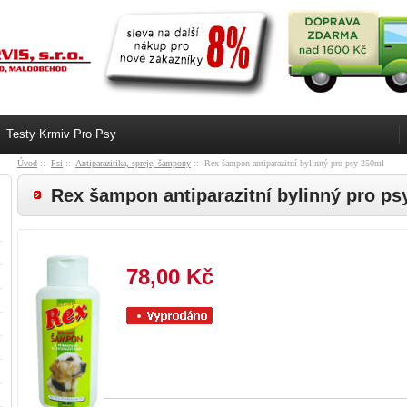
Testy Krmiv Pro Psy
Úvod
::
Psi
::
Antiparazitika, spreje, šampony
:: Rex šampon antiparazitní bylinný pro psy 250ml
Rex šampon antiparazitní bylinný pro ps
78,00 Kč