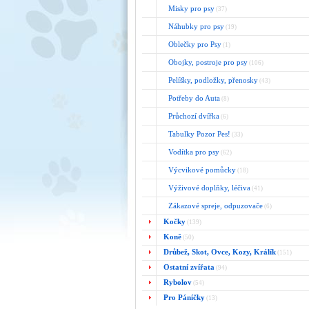
Misky pro psy
(37)
Náhubky pro psy
(19)
Oblečky pro Psy
(1)
Obojky, postroje pro psy
(106)
Pelíšky, podložky, přenosky
(43)
Potřeby do Auta
(8)
Průchozí dvířka
(6)
Tabulky Pozor Pes!
(33)
Vodítka pro psy
(62)
Výcvikové pomůcky
(18)
Výživové doplňky, léčiva
(41)
Zákazové spreje, odpuzovače
(6)
Kočky
(139)
Koně
(50)
Drůbež, Skot, Ovce, Kozy, Králík
(151)
Ostatní zvířata
(94)
Rybolov
(54)
Pro Páníčky
(13)