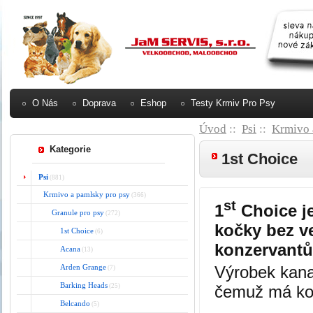
O Nás
Doprava
Eshop
Testy Krmiv Pro Psy
Úvod
::
Psi
::
Krmivo 
Kategorie
1st Choice
Psi
(881)
Krmivo a pamlsky pro psy
(366)
st
1
Choice j
Granule pro psy
(272)
kočky bez v
1st Choice
(6)
konzervantů 
Acana
(13)
Výrobek kanad
Arden Grange
(7)
Barking Heads
čemuž má kon
(25)
Belcando
(5)