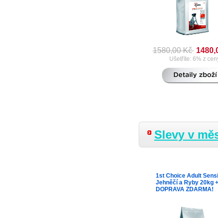
1580,00 Kč
1480,
Ušetříte: 6% z cen
Slevy v měs
1st Choice Adult Sensi
Jehněčí a Ryby 20kg 
DOPRAVA ZDARMA!