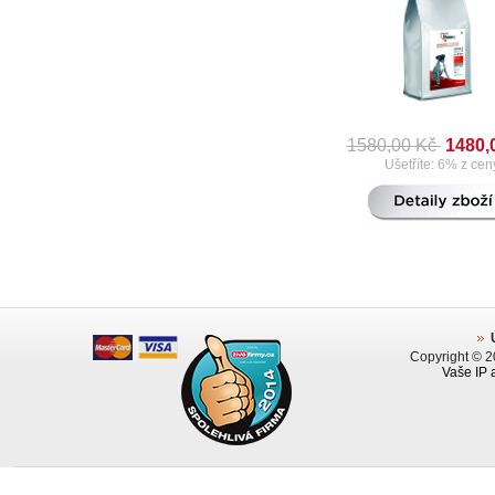
1580,00 Kč
1480,
Ušetříte: 6% z cen
Copyright © 
Vaše IP 