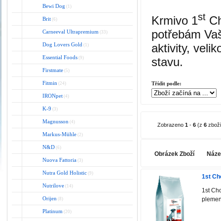
Bewi Dog
(1)
st
Krmivo 1
Ch
Brit
(6)
potřebám Vaš
Carneeval Ultrapremium
(33)
aktivity, vel
Dog Lovers Gold
(1)
Essential Foods
stavu.
(9)
Firstmate
(5)
Fitmin
Třídit podle:
(24)
IRONpet
(4)
K-9
(3)
Magnusson
(4)
Zobrazeno
1
-
6
(z
6
zboží
Markus-Mühle
(2)
N&D
(6)
Obrázek Zboží
Náze
Nuova Fattoria
(3)
Nutra Gold Holistic
(9)
1st Ch
Nutrilove
(14)
1st Ch
Orijen
plemen 
(8)
Platinum
(20)