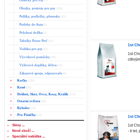
Oblečky pro Psy
(1)
Obojky, postroje pro psy
(106)
Pelíšky, podložky, přenosky
(43)
Potřeby do Auta
(8)
Průchozí dvířka
(6)
Tabulky Pozor Pes!
(33)
1st Ch
Vodítka pro psy
(62)
1st Cho
Výcvikové pomůcky
(18)
citlivý
Výživové doplňky, léčiva
(41)
Zákazové spreje, odpuzovače
(6)
Kočky
(139)
Koně
(50)
Drůbež, Skot, Ovce, Kozy, Králík
(151)
Ostatní zvířata
(94)
Rybolov
(54)
Pro Páníčky
(13)
1st C
1st Ch
Slevy ...
- ti let
Nové zboží ...
Speciální nabídka ...