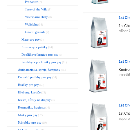
Pronature
(7)
Taste of the Wild
(8)
Veterinární Diety
1st C
(3)
Wolfsblut
(36)
1st Ch
střední
Ostatní granule
(7)
Maso pro psy
(3)
Konzervy a paštiky
(24)
Doplňkové krmivo pro psy
(6)
1st Ch
Pamlsky a pochoutky pro psy
(61)
Krmivo
Antiparazitika, spreje, šampony
(35)
trpasli
Dentální potřeby pro psy
(16)
Hračky pro psy
(55)
Hřebeny, kartáče
(13)
Kleště, nůžky na drápky
(4)
1st Ch
Kosmetika, hygiena
(10)
1st Ch
Misky pro psy
(37)
superpr
Náhubky pro psy
(19)