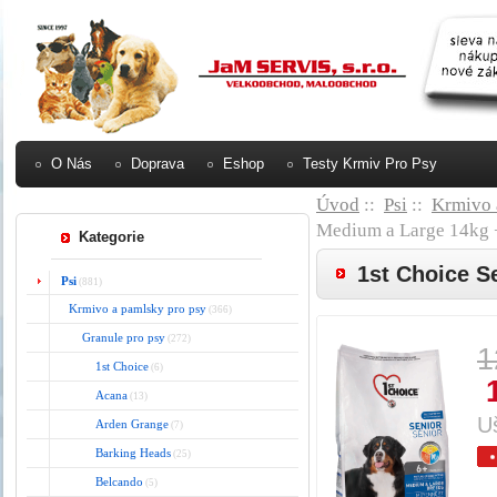
O Nás
Doprava
Eshop
Testy Krmiv Pro Psy
Úvod
::
Psi
::
Krmivo 
Medium a Large 14k
Kategorie
1st Choice 
Psi
(881)
Krmivo a pamlsky pro psy
(366)
Granule pro psy
(272)
1
1st Choice
(6)
Acana
(13)
U
Arden Grange
(7)
Barking Heads
(25)
Belcando
(5)