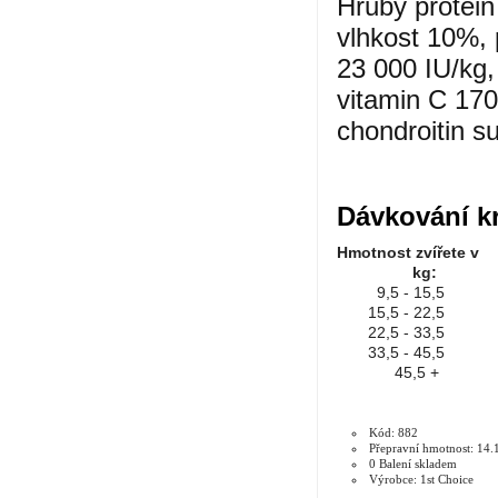
Hrubý protein
vlhkost 10%, 
23 000 IU/kg,
vitamin C 170
chondroitin s
Dávkování k
Hmotnost z
kg:
9,5 - 15,5
15,5 - 22,5
22,5 - 33,5
33,5 - 45,5
45,5 +
Kód: 882
Přepravní hmotnost: 14.
0 Balení skladem
Výrobce: 1st Choice