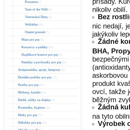
přísady. Kuř
Pronature
(7)
nikoliv obilí
Taste of the Wild
(8)
Bez rostl
Veterinární Diety
(3)
nic nedají, 
Wolfsblut
(36)
Ostatní granule
jakýkoliv lep
(7)
Žádné kon
Maso pro psy
(3)
Konzervy a paštiky
(24)
BHA, Propyl
Doplňkové krmivo pro psy
(6)
bezpečnými 
Pamlsky a pochoutky pro psy
(61)
(antioxidant
Antiparazitika, spreje, šampony
(35)
askorbovou 
Dentální potřeby pro psy
(16)
produkt kvaš
Hračky pro psy
(55)
ovcí, takže 
Hřebeny, kartáče
(13)
běžným zvyk
Kleště, nůžky na drápky
(4)
Žádná kuk
Kosmetika, hygiena
(10)
na tyto obiln
Misky pro psy
(37)
Výrobek 
Náhubky pro psy
(19)