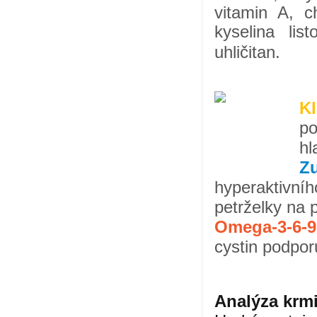
vitamin A, ch
kyselina list
uhličitan.
Kl
po
hl
Zu
hyperaktivníh
petrželky na 
Omega-3-6-
cystin podporu
Analýza krm