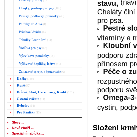
(naví
Oblečky pro Psy
(1)
stavu,
Obojky, postroje pro psy
(106)
Cheláty činí
Pelíšky, podložky, přenosky
(43)
pro psa.
Potřeby do Auta
(8)
Pestré sl
Průchozí dvířka
(6)
vitamíny a 
Tabulky Pozor Pes!
(33)
Kloubní v
Vodítka pro psy
(62)
podporu zdr
Výcvikové pomůcky
(18)
přínosem pro
Výživové doplňky, léčiva
(41)
Péče o zu
Zákazové spreje, odpuzovače
(6)
Kočky
rozpustného
(139)
Koně
(50)
podporu svě
Drůbež, Skot, Ovce, Kozy, Králík
(151)
Omega-3-
Ostatní zvířata
(94)
cystin, podp
Rybolov
(54)
Pro Páníčky
(13)
Slevy ...
Složení krmi
Nové zboží ...
Speciální nabídka ...