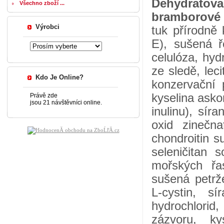
Dehydratov
Všechno zboží ...
bramborové 
Výrobci
tuk přírodně 
E), sušená ř
celulóza, hyd
ze sledě, leci
Kdo Je Online?
konzervační 
kyselina asko
Právě zde
jsou 21 návštěvníci online.
inulinu), sír
oxid zinečna
chondroitin su
seleničitan 
mořských řa
sušená petrže
L-cystin, s
hydrochlorid
zázvoru, ky