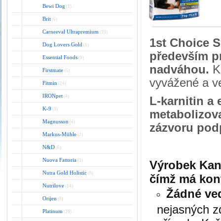
Bewi Dog
(1)
Brit
(6)
Carneeval Ultrapremium
(33)
1st Choice S
Dog Lovers Gold
(1)
především pro
Essential Foods
(9)
nadváhou.
K
Firstmate
(5)
vyvážené a ve
Fitmin
(24)
IRONpet
(4)
L-karnitin a
K-9
(3)
metabolizova
Magnusson
(4)
zázvoru podp
Markus-Mühle
(2)
N&D
(6)
Nuova Fattoria
(3)
Výrobek Kana
Nutra Gold Holistic
(9)
čímž má kon
Nutrilove
(14)
Žádné ved
Orijen
(8)
nejasných z
Platinum
(20)