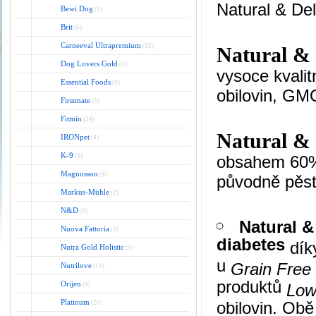
Natural & Del
Bewi Dog
(1)
Brit
(6)
Carneeval Ultrapremium
(33)
Natural & 
Dog Lovers Gold
(1)
vysoce kvalit
Essential Foods
(9)
obilovin, GM
Firstmate
(5)
Fitmin
(24)
Natural & 
IRONpet
(4)
K-9
(3)
obsahem 60% 
Magnusson
(4)
původně pěst
Markus-Mühle
(2)
N&D
(6)
Natural &
Nuova Fattoria
(3)
diabetes
dí
Nutra Gold Holistic
(9)
u
Grain Free
Nutrilove
(14)
produktů
Orijen
(8)
Low
Platinum
obilovin. Ob
(20)