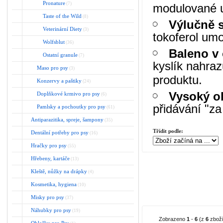
Pronature
(7)
modulované u
Taste of the Wild
(8)
Výlučně s
Veterinární Diety
(3)
tokoferol umo
Wolfsblut
(36)
Baleno v
Ostatní granule
(7)
kyslík nahraz
Maso pro psy
(3)
produktu.
Konzervy a paštiky
(24)
Vysoký ob
Doplňkové krmivo pro psy
(6)
přidávání "za
Pamlsky a pochoutky pro psy
(61)
Antiparazitika, spreje, šampony
(35)
Třídit podle:
Dentální potřeby pro psy
(16)
Hračky pro psy
(55)
Hřebeny, kartáče
(13)
Kleště, nůžky na drápky
(4)
Kosmetika, hygiena
(10)
Misky pro psy
(37)
Náhubky pro psy
(19)
Zobrazeno
1
-
6
(z
6
zboží