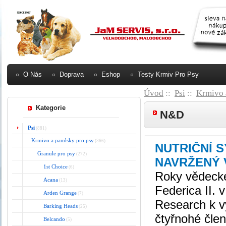
O Nás
Doprava
Eshop
Testy Krmiv Pro Psy
Úvod
::
Psi
::
Krmivo 
Kategorie
N&D
Psi
(881)
Krmivo a pamlsky pro psy
(366)
NUTRIČNÍ 
Granule pro psy
(272)
NAVRŽENÝ 
1st Choice
(6)
Roky vědecké
Acana
(13)
Federica II. 
Arden Grange
(7)
Research k v
Barking Heads
(25)
čtyřnohé čle
Belcando
(5)