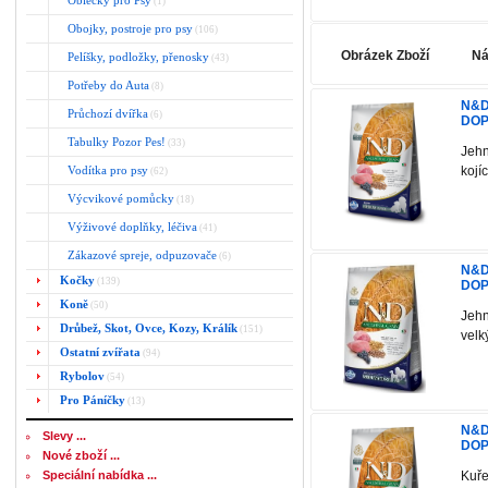
Oblečky pro Psy
(1)
Obojky, postroje pro psy
(106)
Obrázek Zboží
Ná
Pelíšky, podložky, přenosky
(43)
Potřeby do Auta
(8)
N&D
Průchozí dvířka
(6)
DOP
Tabulky Pozor Pes!
(33)
Jehn
Vodítka pro psy
kojí
(62)
Výcvikové pomůcky
(18)
Výživové doplňky, léčiva
(41)
Zákazové spreje, odpuzovače
(6)
N&D
Kočky
(139)
DOP
Koně
(50)
Jehn
Drůbež, Skot, Ovce, Kozy, Králík
(151)
velk
Ostatní zvířata
(94)
Rybolov
(54)
Pro Páníčky
(13)
N&D
Slevy ...
DOP
Nové zboží ...
Speciální nabídka ...
Kuře