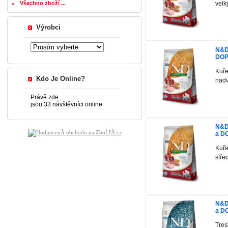
Všechno zboží ...
velk
Výrobci
N&D
DOP
Kuře
Kdo Je Online?
nadv
Právě zde
jsou 33 návštěvníci online.
N&D
a D
Kuře
stře
N&D
a D
Tres