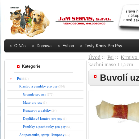
O Nás
Doprava
Eshop
Testy Krmiv Pro Psy
Úvod
::
Psi
::
Krmivo 
kachní maso 11,5cm
Kategorie
Buvolí u
Psi
(881)
Krmivo a pamlsky pro psy
(366)
Granule pro psy
(272)
Maso pro psy
(3)
Konzervy a paštiky
(24)
Doplňkové krmivo pro psy
(6)
Pamlsky a pochoutky pro psy
(61)
Antiparazitika, spreje, šampony
(35)