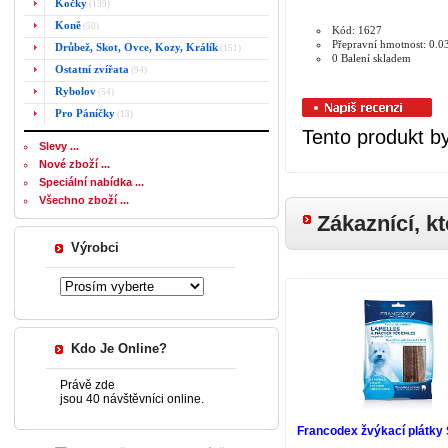
Kočky
(139)
Koně
(50)
Kód: 1627
Přepravní hmotnost: 0.0
Drůbež, Skot, Ovce, Kozy, Králík
(151)
0 Balení skladem
Ostatní zvířata
(94)
Rybolov
(54)
Pro Páníčky
(13)
Tento produkt by
Slevy ...
Nové zboží ...
Speciální nabídka ...
Všechno zboží ...
Zákaznící, kt
Výrobci
Kdo Je Online?
Právě zde
jsou 40 návštěvníci online.
Francodex žvýkací plátky