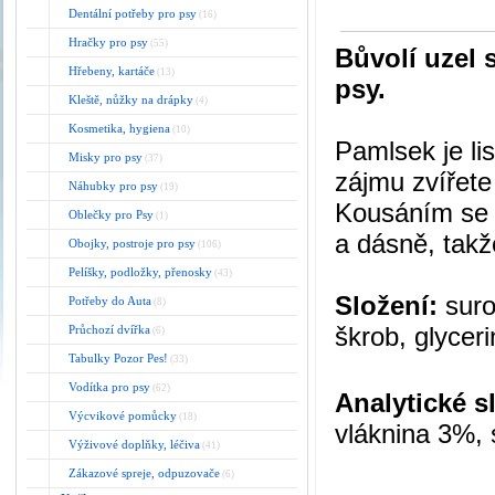
Dentální potřeby pro psy
(16)
Hračky pro psy
(55)
Bůvolí uzel
Hřebeny, kartáče
(13)
psy.
Kleště, nůžky na drápky
(4)
Kosmetika, hygiena
(10)
Pamlsek je li
Misky pro psy
(37)
zájmu zvířet
Náhubky pro psy
(19)
Kousáním se p
Oblečky pro Psy
(1)
a dásně, takž
Obojky, postroje pro psy
(106)
Pelíšky, podložky, přenosky
(43)
Složení:
suro
Potřeby do Auta
(8)
škrob, glyceri
Průchozí dvířka
(6)
Tabulky Pozor Pes!
(33)
Vodítka pro psy
(62)
Analytické s
Výcvikové pomůcky
(18)
vláknina 3%, 
Výživové doplňky, léčiva
(41)
Zákazové spreje, odpuzovače
(6)