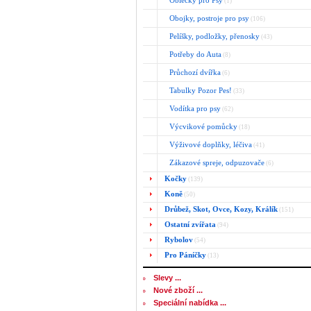
Oblečky pro Psy
(1)
Obojky, postroje pro psy
(106)
Pelíšky, podložky, přenosky
(43)
Potřeby do Auta
(8)
Průchozí dvířka
(6)
Tabulky Pozor Pes!
(33)
Vodítka pro psy
(62)
Výcvikové pomůcky
(18)
Výživové doplňky, léčiva
(41)
Zákazové spreje, odpuzovače
(6)
Kočky
(139)
Koně
(50)
Drůbež, Skot, Ovce, Kozy, Králík
(151)
Ostatní zvířata
(94)
Rybolov
(54)
Pro Páníčky
(13)
Slevy ...
Nové zboží ...
Speciální nabídka ...