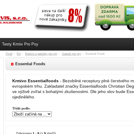
Testy Krmiv Pro Psy
Úvod
::
Psi
::
Krmivo a pamlsky pro psy
::
Granule pro psy
:: Essential Foods
Essential Foods
Krmivo Essentialfoods
- Bezobilné receptury plné čerstvého 
evropském trhu. Zakladatel značky Essentialfoods Christian De
ve výživě zvířat s bohatými zkušenostmi. Dle jeho slov bude Es
ojedinělého.
Třídit podle:
Zobrazeno
1
-
9
(z
9
zboží)