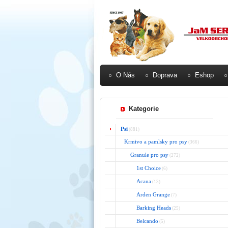
O Nás
Doprava
Eshop
Kategorie
Psi
(881)
Krmivo a pamlsky pro psy
(366)
Granule pro psy
(272)
1st Choice
(6)
Acana
(13)
Arden Grange
(7)
Barking Heads
(25)
Belcando
(5)