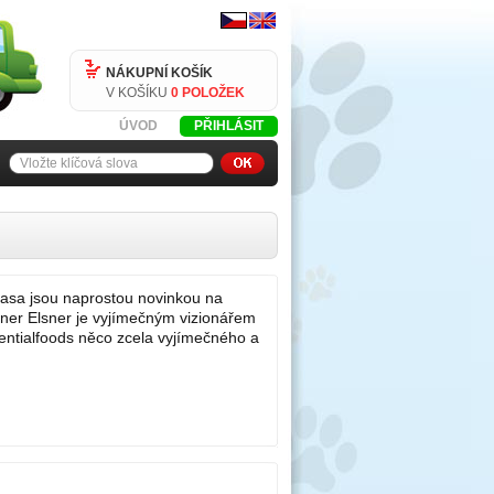
NÁKUPNÍ KOŠÍK
V KOŠÍKU
0 POLOŽEK
ÚVOD
PŘIHLÁSIT
masa jsou naprostou novinkou na
gner Elsner je vyjímečným vizionářem
sentialfoods něco zcela vyjímečného a