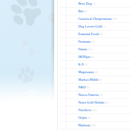
Bewi Dog
(1)
Brit
(6)
Carneeval Ultrapremium
(33)
Dog Lovers Gold
(1)
Essential Foods
(9)
Firstmate
(5)
Fitmin
(24)
IRONpet
(4)
K-9
(3)
Magnusson
(4)
Markus-Mühle
(2)
N&D
(6)
Nuova Fattoria
(3)
Nutra Gold Holistic
(9)
Nutrilove
(14)
Orijen
(8)
Platinum
(20)