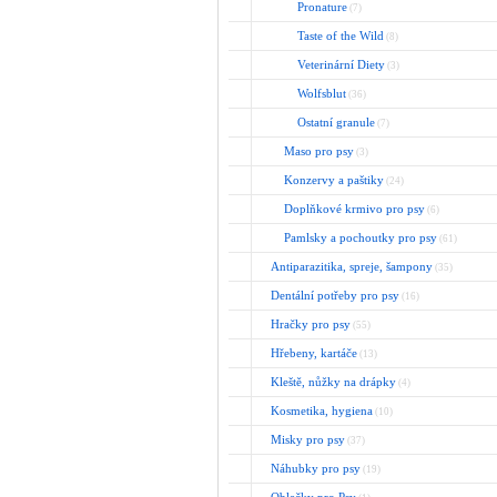
Pronature
(7)
Taste of the Wild
(8)
Veterinární Diety
(3)
Wolfsblut
(36)
Ostatní granule
(7)
Maso pro psy
(3)
Konzervy a paštiky
(24)
Doplňkové krmivo pro psy
(6)
Pamlsky a pochoutky pro psy
(61)
Antiparazitika, spreje, šampony
(35)
Dentální potřeby pro psy
(16)
Hračky pro psy
(55)
Hřebeny, kartáče
(13)
Kleště, nůžky na drápky
(4)
Kosmetika, hygiena
(10)
Misky pro psy
(37)
Náhubky pro psy
(19)