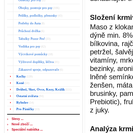
Oblečky pro Psy
(1)
Obojky, postroje pro psy
(106)
Složení krm
Pelíšky, podložky, přenosky
(43)
Potřeby do Auta
(8)
Maso z kloka
Průchozí dvířka
(6)
dýně min. 8%,
Tabulky Pozor Pes!
(33)
bílkovina, ra
Vodítka pro psy
(62)
petržel, šalv
Výcvikové pomůcky
(18)
vitamíny, mrke
Výživové doplňky, léčiva
(41)
bezinky, aroni
Zákazové spreje, odpuzovače
(6)
lněné semínko
Kočky
(139)
Koně
ženšen, máta
(50)
Drůbež, Skot, Ovce, Kozy, Králík
(151)
brusinky, pa
Ostatní zvířata
(94)
Prebiotic), fr
Rybolov
(54)
z juky.
Pro Páníčky
(13)
Slevy ...
Nové zboží ...
Analýza krm
Speciální nabídka ...