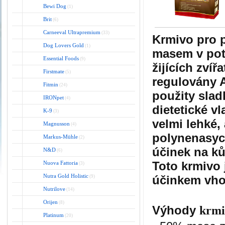
Bewi Dog
(1)
Brit
(6)
Carneeval Ultrapremium
(33)
Krmivo pro 
Dog Lovers Gold
(1)
masem v potr
Essential Foods
(9)
žijících zvíř
Firstmate
(5)
regulovány A
Fitmin
(24)
použity slad
IRONpet
(4)
dietetické v
K-9
(3)
velmi lehké,
Magnusson
(4)
polynenasyc
Markus-Mühle
(2)
účinek na ků
N&D
(6)
Toto krmivo 
Nuova Fattoria
(3)
Nutra Gold Holistic
účinkem vho
(9)
Nutrilove
(14)
Orijen
(8)
​Výhody
krmi
Platinum
(20)