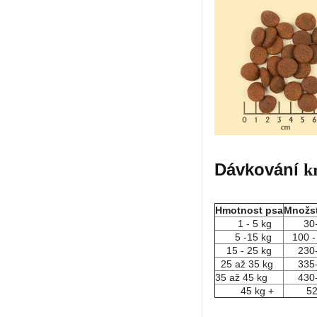
Dávkování
k
Hmotnost psa
Množst
1 - 5 kg
30-1
5 -15 kg
100 - 
15 - 25 kg
230-
25 až 35 kg
335-
35 až 45 kg
430-
45 kg +
520 