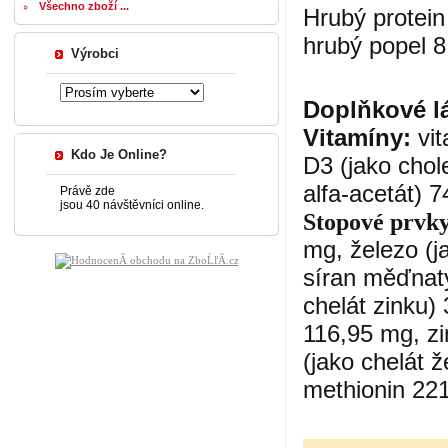
Všechno zboží ...
Hrubý protein
hrubý popel 8
Výrobci
Doplňkové lá
Vitamíny:
vit
Kdo Je Online?
D3 (jako chole
alfa-acetát) 
Právě zde
jsou 40 návštěvníci online.
Stopové prvky
mg, železo (j
síran měďnatý
chelát zinku)
116,95 mg, zi
(jako chelát 
methionin 221