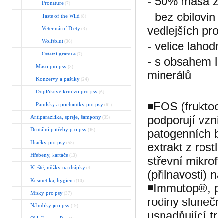
- 50% masa z 
Pronature
(7)
- bez obilov
Taste of the Wild
(8)
vedlejších pr
Veterinární Diety
(3)
Wolfsblut
(36)
- velice lahod
Ostatní granule
(7)
- s obsahem l
Maso pro psy
(3)
minerálů
Konzervy a paštiky
(24)
Doplňkové krmivo pro psy
(6)
◾
FOS (frukto
Pamlsky a pochoutky pro psy
(61)
podporují vzni
Antiparazitika, spreje, šampony
(35)
Dentální potřeby pro psy
patogenních b
(16)
Hračky pro psy
(55)
extrakt z ros
Hřebeny, kartáče
(13)
střevní mikrof
Kleště, nůžky na drápky
(4)
(přilnavosti) 
Kosmetika, hygiena
(10)
◾
Immutop®, př
Misky pro psy
(37)
rodiny sluneč
Náhubky pro psy
(19)
usnadňující t