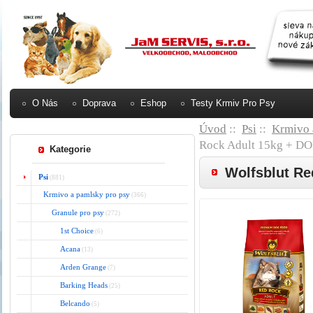
O Nás
Doprava
Eshop
Testy Krmiv Pro Psy
Úvod
::
Psi
::
Krmivo 
Rock Adult 15kg + 
Kategorie
Wolfsblut R
Psi
(881)
Krmivo a pamlsky pro psy
(366)
Granule pro psy
(272)
1st Choice
(6)
Acana
(13)
Arden Grange
(7)
Barking Heads
(25)
Belcando
(5)