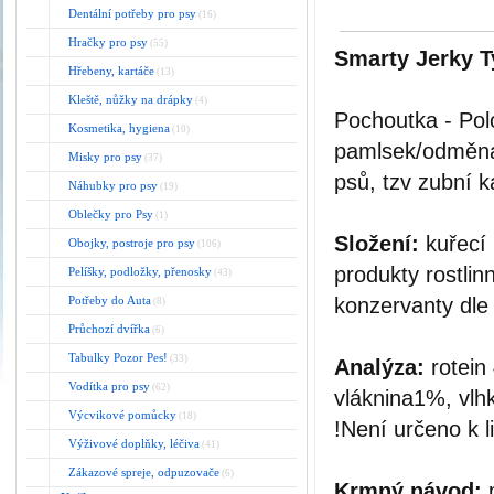
Dentální potřeby pro psy
(16)
Hračky pro psy
(55)
Smarty Jerky 
Hřebeny, kartáče
(13)
Kleště, nůžky na drápky
(4)
Pochoutka - Polo
Kosmetika, hygiena
(10)
pamlsek/odměna 
Misky pro psy
(37)
psů, tzv zubní k
Náhubky pro psy
(19)
Oblečky pro Psy
(1)
Složení:
kuřecí 
Obojky, postroje pro psy
(106)
produkty rostlin
Pelíšky, podložky, přenosky
(43)
Potřeby do Auta
konzervanty dle
(8)
Průchozí dvířka
(6)
Tabulky Pozor Pes!
(33)
Analýza:
rotein
Vodítka pro psy
(62)
vláknina1%, vlh
Výcvikové pomůcky
(18)
!Není určeno k l
Výživové doplňky, léčiva
(41)
Zákazové spreje, odpuzovače
(6)
Krmný návod:
p