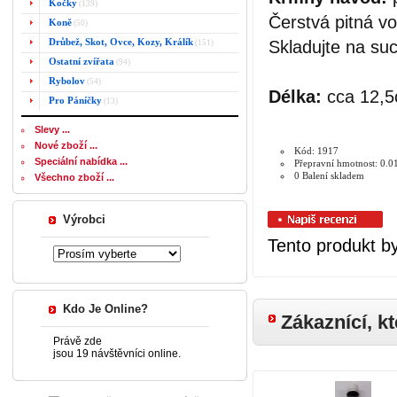
Kočky
(139)
Čerstvá pitná vo
Koně
(50)
Drůbež, Skot, Ovce, Kozy, Králík
Skladujte na su
(151)
Ostatní zvířata
(94)
Rybolov
(54)
Délka:
cca 12,
Pro Páníčky
(13)
Slevy ...
Nové zboží ...
Kód: 1917
Speciální nabídka ...
Přepravní hmotnost: 0.0
0 Balení skladem
Všechno zboží ...
Výrobci
Tento produkt by
Kdo Je Online?
Zákaznící, kt
Právě zde
jsou 19 návštěvníci online.