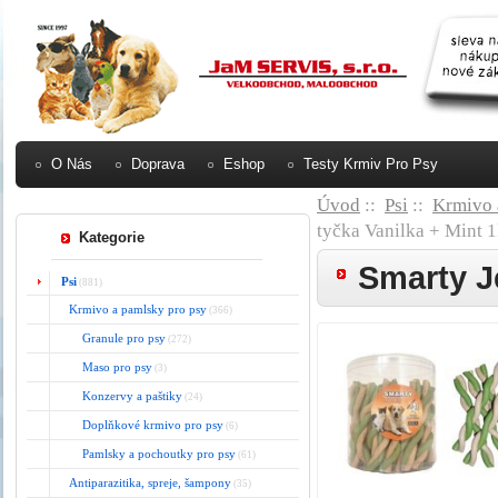
O Nás
Doprava
Eshop
Testy Krmiv Pro Psy
Úvod
::
Psi
::
Krmivo 
tyčka Vanilka + Mint 
Kategorie
Smarty J
Psi
(881)
Krmivo a pamlsky pro psy
(366)
Granule pro psy
(272)
Maso pro psy
(3)
Konzervy a paštiky
(24)
Doplňkové krmivo pro psy
(6)
Pamlsky a pochoutky pro psy
(61)
Antiparazitika, spreje, šampony
(35)