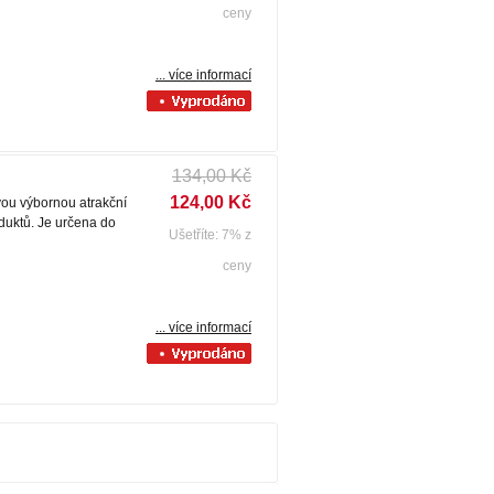
ceny
... více informací
134,00 Kč
124,00 Kč
vou výbornou atrakční
oduktů. Je určena do
Ušetříte: 7% z
ceny
... více informací