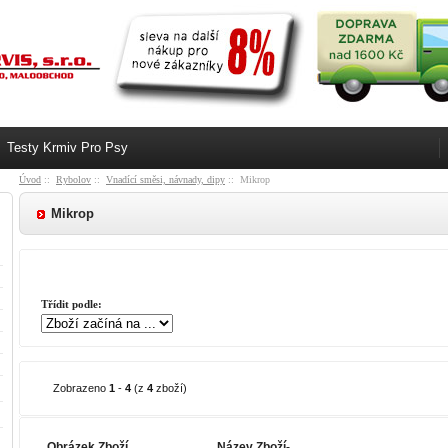
Testy Krmiv Pro Psy
Úvod
::
Rybolov
::
Vnadící směsi, návnady, dipy
:: Mikrop
Mikrop
Třídit podle:
Zobrazeno
1
-
4
(z
4
zboží)
Obrázek Zboží
Název Zboží-