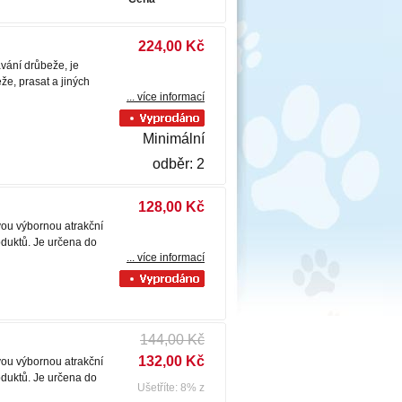
224,00 Kč
vání drůbeže, je
že, prasat a jiných
... více informací
Minimální
odběr: 2
128,00 Kč
vou výbornou atrakční
oduktů. Je určena do
... více informací
144,00 Kč
132,00 Kč
vou výbornou atrakční
oduktů. Je určena do
Ušetříte: 8% z