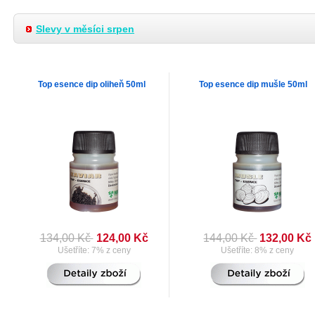
Slevy v měsíci srpen
Top esence dip oliheň 50ml
Top esence dip mušle 50ml
134,00 Kč
124,00 Kč
144,00 Kč
132,00 Kč
Ušetříte: 7% z ceny
Ušetříte: 8% z ceny