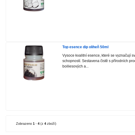
Top esence dip oliheň 50ml
Vysoce kvalitní esence, které se vyznačují s
schopností. Sestavena čistě s přírodních pr
boiliesových a...
Zobrazeno
1
-
4
(z
4
zboží)