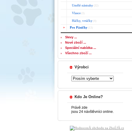
Umělé nástrahy
(32)
Vlasce
(3)
Háčky, vrtáčky
(4)
Pro Páníčky
(13)
Slevy ...
Nové zboží ...
Speciální nabídka ...
Všechno zboží ...
Výrobci
Kdo Je Online?
Právě zde
jsou 24 návštěvníci online.