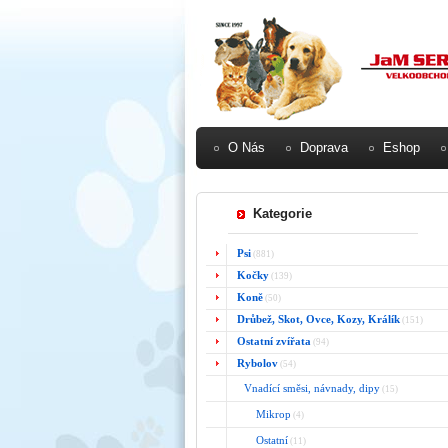
O Nás
Doprava
Eshop
Kategorie
Psi
(881)
Kočky
(139)
Koně
(50)
Drůbež, Skot, Ovce, Kozy, Králík
(151)
Ostatní zvířata
(94)
Rybolov
(54)
Vnadící směsi, návnady, dipy
(15)
Mikrop
(4)
Ostatní
(11)