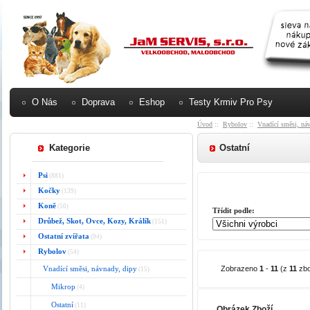
O Nás
Doprava
Eshop
Testy Krmiv Pro Psy
Úvod
::
Rybolov
::
Vnadící směsi, ná
Kategorie
Ostatní
Psi
(881)
Kočky
(139)
Koně
(50)
Třídit podle:
Drůbež, Skot, Ovce, Kozy, Králík
(151)
Ostatní zvířata
(94)
Rybolov
(54)
Vnadící směsi, návnady, dipy
Zobrazeno
1
-
11
(z
11
zbo
(15)
Mikrop
(4)
Ostatní
(11)
Obrázek Zboží