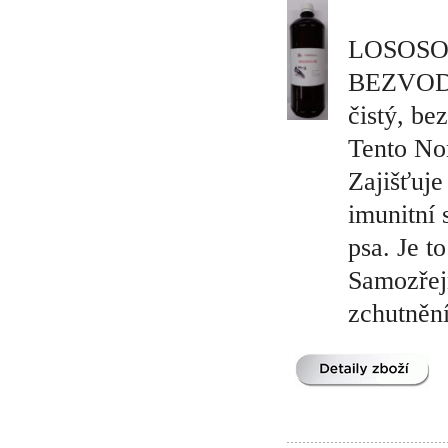
LOSOSOVÝ
BEZVOD
čistý, 
Tento Nor
Zajišťuje
imunitní 
psa. Je t
Samozřejm
zchutněn