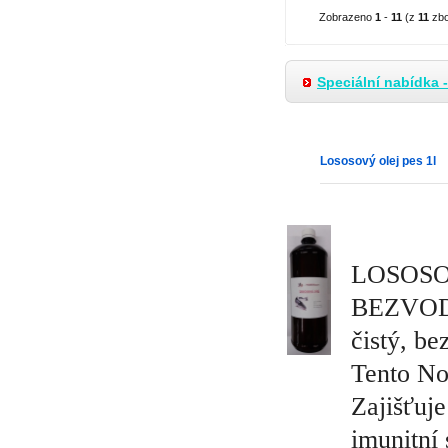
Zobrazeno
1
-
11
(z
11
zbo
Speciální nabídka 
Lososový olej pes 1l
LOSOSOV
BEZVOD
čistý, 
Tento Nor
Zajišťuje
imunitní