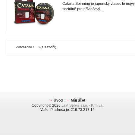
Catana Spinning je japonský vlasec té nejvyší
seciálně pro přívlačový...
Zobrazeno
1
-
3
(z
3
zboží)
Úvod
::
Můj účet
Copyright © 2026
JaM Servis s.r.o. - Krmiva.
Vaše IP adresa je: 216.73.217.14