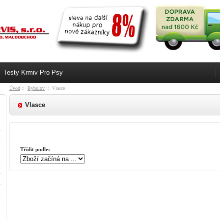
Testy Krmiv Pro Psy
Úvod
::
Rybolov
:: Vlasce
Vlasce
Třídit podle: