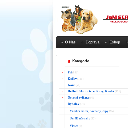
O Nás
Doprava
Eshop
Kategorie
Psi
(881)
Kočky
(139)
Koně
(50)
Drůbež, Skot, Ovce, Kozy, Králík
(151)
Ostatní zvířata
(94)
Rybolov
(54)
Vnadící směsi, návnady, dipy
(15)
Umělé nástrahy
(32)
Vlasce
(3)